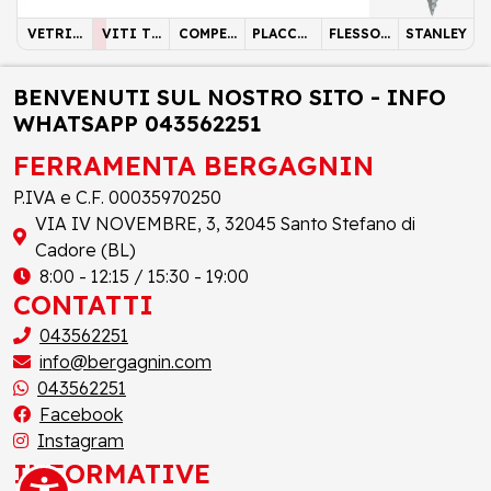
VETRIN
VITI TX
COMPET
PLACCHE
FLESSOM
STANLEY
A
TRUCCI
ENZA
FAEG
ETRO
OLARI
BENVENUTI SUL NOSTRO SITO - INFO
WHATSAPP 043562251
FERRAMENTA BERGAGNIN
P.IVA e C.F. 00035970250
VIA IV NOVEMBRE, 3, 32045 Santo Stefano di
Cadore (BL)
8:00 - 12:15 / 15:30 - 19:00
CONTATTI
043562251
info@bergagnin.com
043562251
Facebook
Instagram
INFORMATIVE